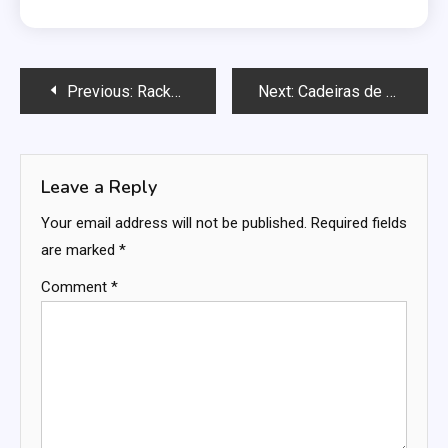
Post
Previous:
Racks para TV: design moderno, espaço para equipamentos, acabamentos sofisticados
Next:
Cadeiras de Relaxar: ergonomia, estilo contemporâneo, materiais confortáveis
navigation
Leave a Reply
Your email address will not be published.
Required fields
are marked
*
Comment
*