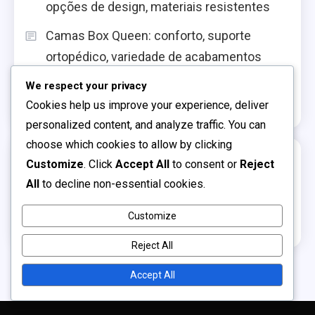
opções de design, materiais resistentes
Camas Box Queen: conforto, suporte
ortopédico, variedade de acabamentos
Mesas de Cabeceira: funcionalidade, design
We respect your privacy
Cookies help us improve your experience, deliver
elegante, opções de armazenamento
personalized content, and analyze traffic. You can
choose which cookies to allow by clicking
Archives
Customize
. Click
Accept All
to consent or
Reject
All
to decline non-essential cookies.
December 2025
Customize
November 2025
Reject All
Accept All