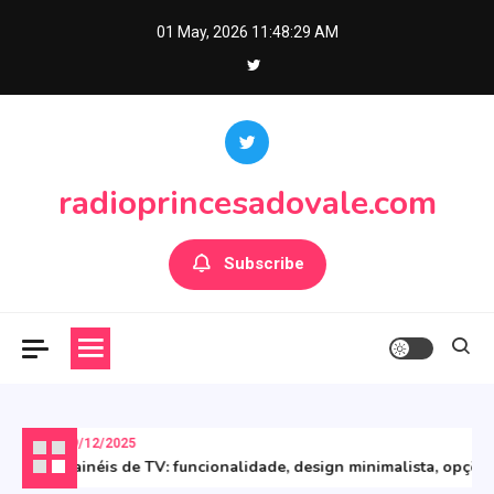
Skip
01 May, 2026
11:48:30 AM
to
content
radioprincesadovale.com
Subscribe
19/12/2025
Painéis de TV: funcionalidade, design minimalista, opçõe