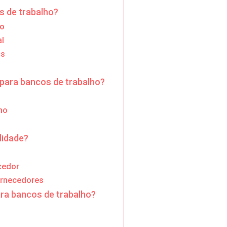
s de trabalho?
co
l
os
 para bancos de trabalho?
ho
lidade?
ecedor
ornecedores
ra bancos de trabalho?