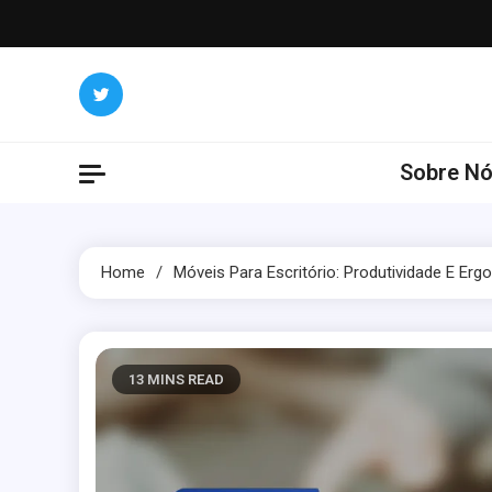
Skip
to
content
Sobre N
Home
Móveis Para Escritório: Produtividade E Er
13 MINS READ